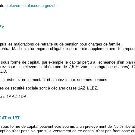
site
prelevementalasource.gouv.fr
):
is les majorations de retraite ou de pension pour charges de famille ;
rat Madelin, d'un régime obligatoire de retraite supplémentaire d'entreprise
 sous forme de capital, par exemple le capital perçu à l’échéance d’un plan d
tez pour le prélèvement libératoire de 7,5 % voir le paragraphe ci-après). C
1DD.
té...), estimez-en le montant et ajoutez-le aux sommes perçues.
mes de sécurité sociale sont à déclarer cases 1AZ à 1BZ.
cases 1AP à 1DP.
AT et 1BT
sous forme de capital peuvent être soumis à un prélèvement de 7,5 % libérato
ption n'est possible que si le versement de ce capital n'est pas fractionné et