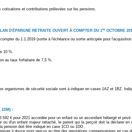
otisations et contributions prélevées sur les pensions.
er
PLAN D'ÉPARGNE RETRAITE OUVERT À COMPTER DU 1
OCTOBRE 2019
à compter du 1.1.2019 (sortie à l'échéance ou sortie anticipée pour l'acquisit
de 10 %.
on au taux forfaitaire de 7,5 %.
ar les organismes de sécurité sociale sont à indiquer en cases 1AZ et 1BZ. 
1DM) :
 3 592 € pour 2021 accordée pour un enfant ou un ascendant hébergé et privé 
eur ou d'un enfant majeur rattaché, le parent qui la perçoit doit la déclarer
e la pension doit être indiqué en case 1CO ou 1DO ;
périeure à douze mois perçus au titre des prestations compensatoires en cas 