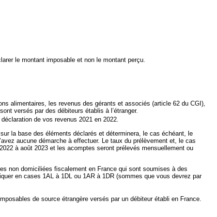
éclarer le montant imposable et non le montant perçu.
ons alimentaires, les revenus des gérants et associés (article 62 du CGI),
ont versés par des débiteurs établis à l’étranger.
a déclaration de vos revenus 2021 en 2022.
t) sur la base des éléments déclarés et déterminera, le cas échéant, le
avez aucune démarche à effectuer. Le taux du prélèvement et, le cas
e 2022 à août 2023 et les acomptes seront prélevés mensuellement ou
nnes non domiciliées fiscalement en France qui sont soumises à des
es indiquer en cases 1AL à 1DL ou 1AR à 1DR (sommes que vous devrez par
mposables de source étrangère versés par un débiteur établi en France.