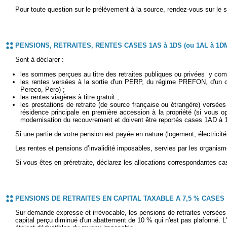
Pour toute question sur le prélèvement à la source, rendez-vous sur le 
PENSIONS, RETRAITES, RENTES CASES 1AS à 1DS (ou 1AL à 1DM
Sont à déclarer :
les sommes perçues au titre des retraites publiques ou privées y compr
les rentes versées à la sortie d'un PERP, du régime PREFON, d'un cont
Pereco, Pero) ;
les rentes viagères à titre gratuit ;
les prestations de retraite (de source française ou étrangère) versées
résidence principale en première accession à la propriété (si vous op
modernisation du recouvrement et doivent être reportés cases 1AD à 
Si une partie de votre pension est payée en nature (logement, électrici
Les rentes et pensions d’invalidité imposables, servies par les organis
Si vous êtes en préretraite, déclarez les allocations correspondantes 
PENSIONS DE RETRAITES EN CAPITAL TAXABLE A 7,5 % CASES 1
Sur demande expresse et irrévocable, les pensions de retraites versées 
capital perçu diminué d'un abattement de 10 % qui n'est pas plafonné. L'o