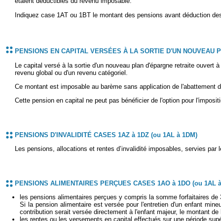
étaient déductibles du revenu imposable.
Indiquez case 1AT ou 1BT le montant des pensions avant déduction des c
PENSIONS EN CAPITAL VERSÉES À LA SORTIE D'UN NOUVEAU 
Le capital versé à la sortie d'un nouveau plan d'épargne retraite ouvert 
revenu global ou d'un revenu catégoriel.
Ce montant est imposable au barème sans application de l'abattement 
Cette pension en capital ne peut pas bénéficier de l'option pour l'impositi
PENSIONS D'INVALIDITÉ CASES 1AZ à 1DZ (ou 1AL à 1DM)
Les pensions, allocations et rentes d’invalidité imposables, servies p
PENSIONS ALIMENTAIRES PERÇUES CASES 1AO à 1DO (ou 1AL à 
les pensions alimentaires perçues y compris la somme forfaitaires de
Si la pension alimentaire est versée pour l'entretien d'un enfant min
contribution serait versée directement à l'enfant majeur, le montant d
les rentes ou les versements en capital effectués sur une période su