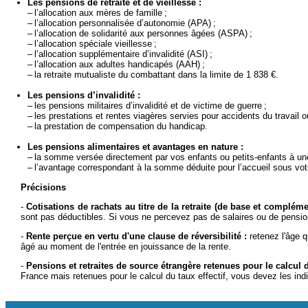
Les pensions de retraite et de vieillesse :
– l’allocation aux mères de famille ;
– l’allocation personnalisée d’autonomie (APA) ;
– l’allocation de solidarité aux personnes âgées (ASPA) ;
– l’allocation spéciale vieillesse ;
– l’allocation supplémentaire d’invalidité (ASI) ;
– l’allocation aux adultes handicapés (AAH) ;
– la retraite mutualiste du combattant dans la limite de 1 838 €.
Les pensions d’invalidité :
– les pensions militaires d’invalidité et de victime de guerre ;
– les prestations et rentes viagères servies pour accidents du travail o
– la prestation de compensation du handicap.
Les pensions alimentaires et avantages en nature :
– la somme versée directement par vos enfants ou petits-enfants à une 
– l’avantage correspondant à la somme déduite pour l’accueil sous vot
Précisions
-
Cotisations de rachats au titre de la retraite (de base et compléme
sont pas déductibles. Si vous ne percevez pas de salaires ou de pension
-
Rente perçue en vertu d'une clause de réversibilité :
retenez l'âge q
âgé au moment de l'entrée en jouissance de la rente.
-
Pensions et retraites de source étrangère retenues pour le calcul du
France mais retenues pour le calcul du taux effectif, vous devez les ind