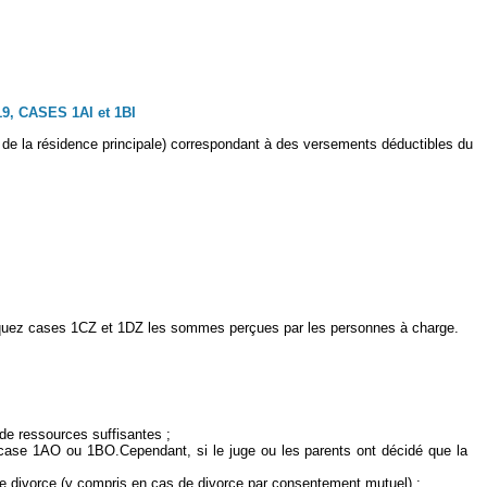
, CASES 1AI et 1BI
ion de la résidence principale) correspondant à des versements déductibles du
Indiquez cases 1CZ et 1DZ les sommes perçues par les personnes à charge.
de ressources suffisantes ;
 en case 1AO ou 1BO.Cependant, si le juge ou les parents ont décidé que la
de divorce (y compris en cas de divorce par consentement mutuel) ;