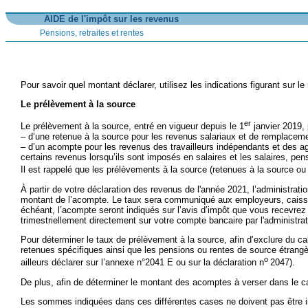
AIDE de l'impôt sur les revenus
Pensions, retraites et rentes
Pour savoir quel montant déclarer, utilisez les indications figurant sur 
Le prélèvement à la source
er
Le prélèvement à la source, entré en vigueur depuis le 1
janvier 2019, 
– d’une retenue à la source pour les revenus salariaux et de remplacement
– d’un acompte pour les revenus des travailleurs indépendants et des agr
certains revenus lorsqu’ils sont imposés en salaires et les salaires, pe
Il est rappelé que les prélèvements à la source (retenues à la source o
À partir de votre déclaration des revenus de l'année 2021, l’administrati
montant de l’acompte. Le taux sera communiqué aux employeurs, caisse
échéant, l’acompte seront indiqués sur l’avis d’impôt que vous recevre
trimestriellement directement sur votre compte bancaire par l'administr
Pour déterminer le taux de prélèvement à la source, afin d’exclure du 
retenues spécifiques ainsi que les pensions ou rentes de source étrang
o
ailleurs déclarer sur l’annexe n°2041 E ou sur la déclaration n
2047).
De plus, afin de déterminer le montant des acomptes à verser dans le 
Les sommes indiquées dans ces différentes cases ne doivent pas être 