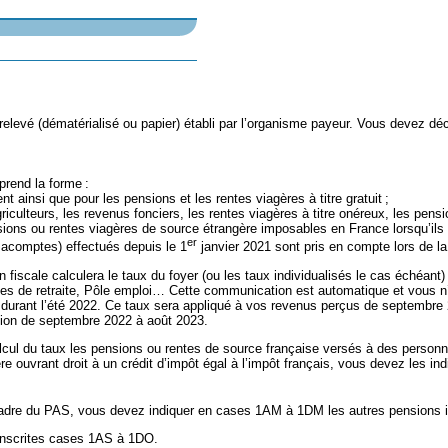
le relevé (dématérialisé ou papier) établi par l’organisme payeur. Vous devez d
prend la forme :
 ainsi que pour les pensions et les rentes viagères à titre gratuit ;
iculteurs, les revenus fonciers, les rentes viagères à titre onéreux, les pensi
nsions ou rentes viagères de source étrangère imposables en France lorsqu’ils s
er
u acomptes) effectués depuis le 1
janvier 2021 sont pris en compte lors de l
on fiscale calculera le taux du foyer (ou les taux individualisés le cas échéan
s de retraite, Pôle emploi… Cette communication est automatique et vous n’
z durant l’été 2022. Ce taux sera appliqué à vos revenus perçus de septembr
ation de septembre 2022 à août 2023.
calcul du taux les pensions ou rentes de source française versés à des perso
ère ouvrant droit à un crédit d’impôt égal à l’impôt français, vous devez l
cadre du PAS, vous devez indiquer en cases 1AM à 1DM les autres pensions i
inscrites cases 1AS à 1DO.